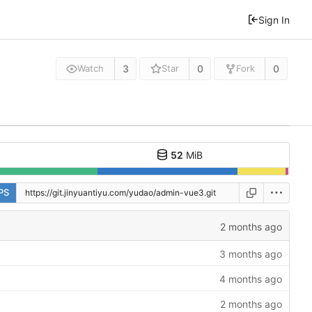
Sign In
3
0
0
Watch
Star
Fork
52
MiB
PS