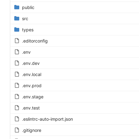
public
src
types
.editorconfig
.env
.env.dev
.env.local
.env.prod
.env.stage
.env.test
.eslintrc-auto-import.json
.gitignore