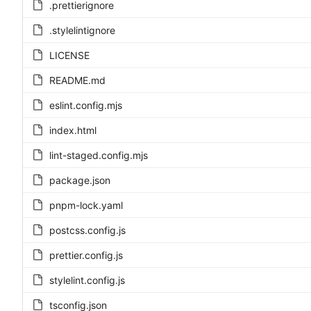
.prettierignore
.stylelintignore
LICENSE
README.md
eslint.config.mjs
index.html
lint-staged.config.mjs
package.json
pnpm-lock.yaml
postcss.config.js
prettier.config.js
stylelint.config.js
tsconfig.json