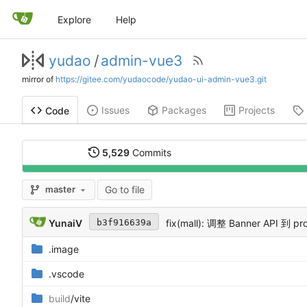
Explore
Help
yudao
/
admin-vue3
mirror of
https://gitee.com/yudaocode/yudao-ui-admin-vue3.git
Issues
Packages
Projects
Code
5,529
Commits
Go to file
master
YunaiV
fix(mall): 调整 Banner API 到 p
b3f916639a
.image
.vscode
build
/vite